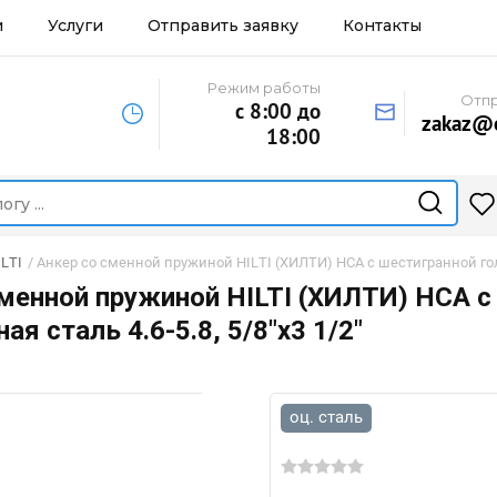
и
Услуги
Отправить заявку
Контакты
Режим работы
Отпр
с 8:00 до
zakaz@o
18:00
LTI
/
Анкер со сменной пружиной HILTI (ХИЛТИ) HCA с шестигранной гол
сменной пружиной HILTI (ХИЛТИ) HCA с
ая сталь 4.6-5.8, 5/8"x3 1/2"
оц. сталь