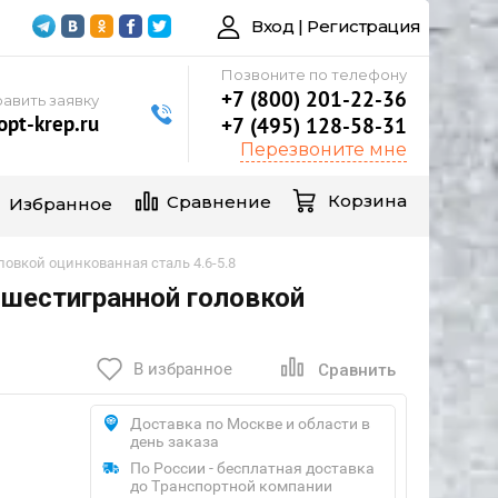
Вход | Регистрация
Позвоните по телефону
+7 (800) 201-22-36
авить заявку
pt-krep.ru
+7 (495) 128-58-31
Перезвоните мне
Корзина
Сравнение
Избранное
овкой оцинкованная сталь 4.6-5.8
 шестигранной головкой
В избранное
Сравнить
Доставка по Москве и области в
день заказа
По России - бесплатная доставка
до Транспортной компании