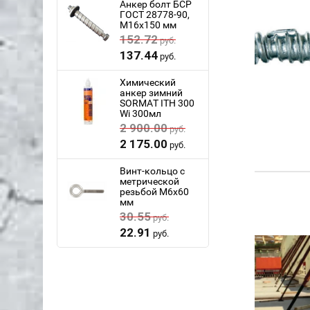
Анкер болт БСР
ГОСТ 28778-90,
M16x150 мм
152.72
руб.
137.44
руб.
Химический
анкер зимний
SORMAT ITH 300
Wi 300мл
2 900.00
руб.
2 175.00
руб.
Винт-кольцо с
метрической
резьбой M6x60
мм
30.55
руб.
22.91
руб.