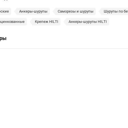
еские
Анкеры-шурупы
Саморезы и шурупы
Шурупы по бе
оцинкованные
Крепеж HILTI
Анкеры-шурупы HILTI
ары