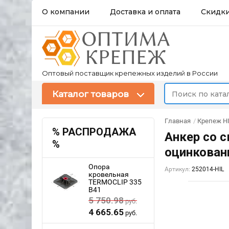
О компании
Доставка и оплата
Скидк
Оптовый поставщик крепежных изделий в России
Каталог товаров
Главная
/
Крепеж HI
% РАСПРОДАЖА
Анкер со 
%
оцинкованн
Опора
Артикул:
252014-HIL
кровельная
TERMOCLIP 335
B41
5 750.98
руб.
4 665.65
руб.