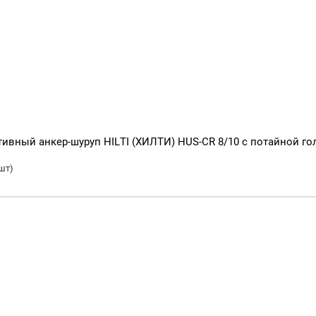
вный анкер-шуруп HILTI (ХИЛТИ) HUS-CR 8/10 с потайной го
шт)