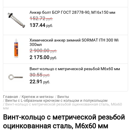
Анкер болт БСР ГОСТ 28778-90, M16x150 мм
152.72
руб.
137.44
руб.
Химический анкер зимний SORMAT ITH 300 Wi
300мл
2 900.00
руб.
2 175.00
руб.
Винт-кольцо с метрической резьбой M6x60 мм
30.55
руб.
22.91
руб.
Главная
/
Крепеж и метизы
/
Винты
/
Винты с L-образным крючком с кольцом и полукольцом
/
Винт-кольцо с метрической резьбой оцинкованная сталь, M6x60
мм
Винт-кольцо с метрической резьбой
оцинкованная сталь, M6x60 мм