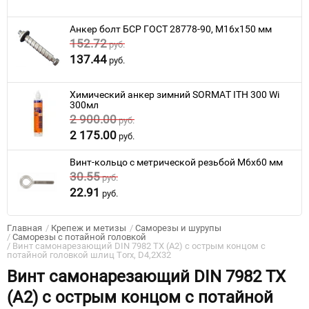
Анкер болт БСР ГОСТ 28778-90, M16x150 мм
152.72
руб.
137.44
руб.
Химический анкер зимний SORMAT ITH 300 Wi
300мл
2 900.00
руб.
2 175.00
руб.
Винт-кольцо с метрической резьбой M6x60 мм
30.55
руб.
22.91
руб.
Главная
/
Крепеж и метизы
/
Саморезы и шурупы
/
Саморезы с потайной головкой
/
Винт самонарезающий DIN 7982 TX (A2) с острым концом с
потайной головкой шлиц Torx, D4,2X32
Винт самонарезающий DIN 7982 TX
(A2) с острым концом с потайной