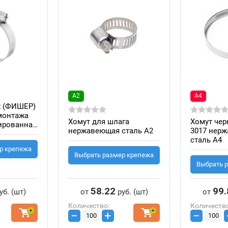
А2
А4
R (ФИШЕР)
монтажа
Хомут для шлага
Хомут чер
ированная
нержавеющая сталь А2
3017 нер
сталь A4
р крепежа
Выбрать размер крепежа
Выбрать 
58.22
99.
уб.
(шт)
от
руб.
(шт)
от
Количество:
Количество
−
+
−