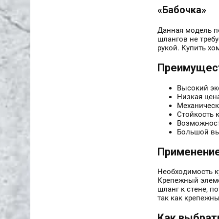
«Бабочка»
Данная модель п
шлангов не треб
рукой. Купить хо
Преимущес
Высокий эк
Низкая цен
Механическ
Стойкость к
Возможност
Большой вы
Применени
Необходимость к
Крепежный элеме
шланг к стене, п
так как крепежн
Как выбрат