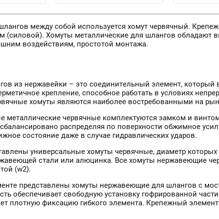
шлангов между собой используется хомут червячный. Крепе
м (силовой). Хомуты металлические для шлангов обладают 
ешним воздействиям, простотой монтажа.
ов из нержавейки – это соединительный элемент, который в 
герметичное крепление, способное работать в условиях непр
рвячные хомуты являются наиболее востребованными на рынк
 металлические червячные комплектуются замком и винтом.
 сбалансировано распределяя по поверхности обжимное усили
ижное состояние даже в случае гидравлических ударов.
ставлены универсальные хомуты червячные, диаметр которых 
жавеющей стали или алюцинка. Все хомуты нержавеющие ч
ой (w2).
менте представлены хомуты нержавеющие для шлангов с мост
сть обеспечивает свободную установку гофрированной части.
ет плотную фиксацию гибкого элемента. Крепежный элемент р