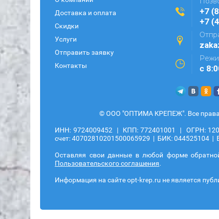
Позв
+7 (
Доставка и оплата
+7 (
Скидки
Отпра
Услуги
zaka
Отправить заявку
Режи
Контакты
с 8:
© ООО "ОПТИМА КРЕПЕЖ". Все права 
ИНН: 9724009452 | КПП: 772401001 | ОГРН: 12077
счет: 40702810201500065929 | БИК: 044525104 | 
Оставляя свои данные в любой форме обратной 
Пользовательского соглашения
.
Информация на сайте opt-krep.ru не является пуб