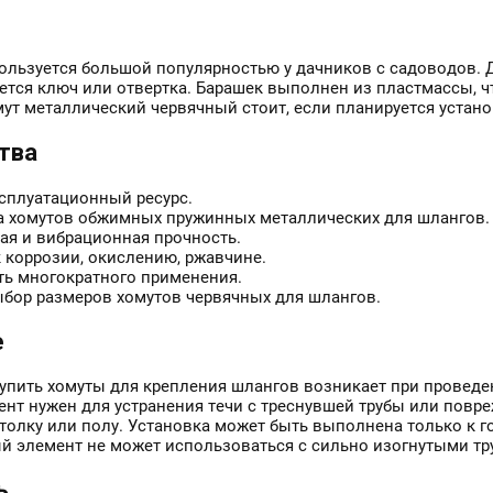
ользуется большой популярностью у дачников с садоводов. 
уется ключ или отвертка. Барашек выполнен из пластмассы, 
мут металлический червячный стоит, если планируется устан
тва
сплуатационный ресурс.
а хомутов обжимных пружинных металлических для шлангов.
ая и вибрационная прочность.
 коррозии, окислению, ржавчине.
ь многократного применения.
бор размеров хомутов червячных для шлангов.
е
упить хомуты для крепления шлангов возникает при проведе
нт нужен для устранения течи с треснувшей трубы или повр
отолку или полу. Установка может быть выполнена только к 
ый элемент не может использоваться с сильно изогнутыми тр
ь