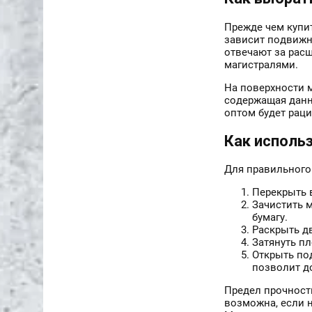
Прежде чем купи
зависит подвижн
отвечают за рас
магистралями.
На поверхности 
содержащая данны
оптом будет рац
Как исполь
Для правильного
Перекрыть 
Зачистить 
бумагу.
Раскрыть д
Затянуть пл
Открыть под
позволит д
Предел прочности
возможна, если 