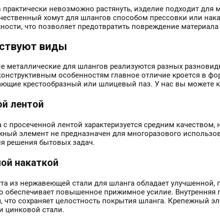
 практически невозможно растянуть, изделие подходит для 
чественный хомут для шлангов способом прессовки или нака
хности, что позволяет предотвратить повреждение материала
ствуют виды
 металлические для шлангов реализуются разных разновидн
конструктивным особенностям главное отличие кроется в фо
ающие крестообразный или шлицевый паз. У нас вы можете к
ой лентой
 с просеченной лентой характеризуется средним качеством, 
жный элемент не предназначен для многоразового использов
ля решения бытовых задач.
ой накаткой
та из нержавеющей стали для шланга обладает улучшенной, 
то обеспечивает повышенное прижимное усилие. Внутренняя п
я, что сохраняет целостность покрытия шланга. Крепежный э
 цинковой стали.