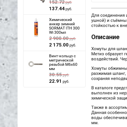
152.72
руб.
137.44
руб.
Для соединения 
Химический
ушной) и съёмны
анкер зимний
стойкостью к вн
SORMAT ITH 300
Wi 300мл
Описание
2 900.00
руб.
2 175.00
руб.
Хомуты для шланг
Метиз образует 
Винт-кольцо с
воздействий. Че
метрической
резьбой M6x60
Хомуты обжимные
мм
разжимая шланг,
30.55
руб.
сохраняя неподв
22.91
руб.
В каталоге пред
выполнен из нер
химической защит
Также в ассорти
Данная особенно
воды обеспечива
мм.