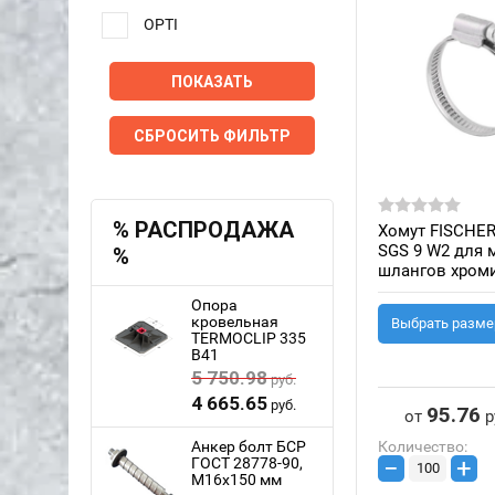
OPTI
ПОКАЗАТЬ
СБРОСИТЬ ФИЛЬТР
% РАСПРОДАЖА
Хомут FISCHE
SGS 9 W2 для 
%
шлангов xром
(сталь)
Опора
кровельная
Выбрать разме
TERMOCLIP 335
B41
5 750.98
руб.
4 665.65
руб.
95.76
от
р
Анкер болт БСР
Количество:
−
+
ГОСТ 28778-90,
M16x150 мм