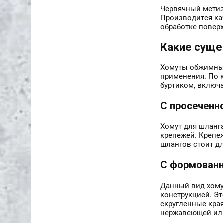
Червячный метиз
Производится ка
обработке повер
Какие суще
Хомуты обжимные
применения. По 
буртиком, включ
С просеченн
Хомут для шланга
крепежей. Крепе
шлангов стоит д
С формованн
Данный вид хому
конструкцией. Э
скругленные кра
нержавеющей или