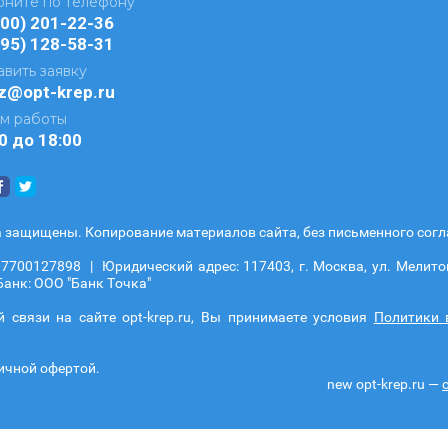
оните по телефону
800) 201-22-36
495) 128-58-31
вить заявку
z@opt-krep.ru
м работы
00 до 18:00
защищены. Копирование материалов сайта, без письменного согла
00127898 | Юридический адрес: 117403, г. Москва, ул. Мелитопо
Банк: ООО "Банк Точка"
связи на сайте opt-krep.ru, Вы принимаете условия
Политики 
личной офертой.
new
opt-krep.ru —