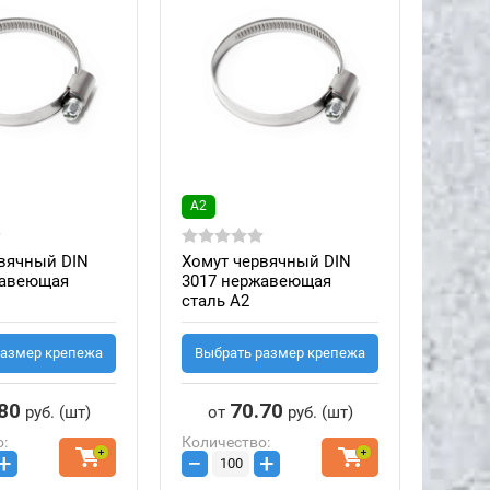
А2
вячный DIN
Хомут червячный DIN
жавеющая
3017 нержавеющая
сталь А2
размер крепежа
Выбрать размер крепежа
80
70.70
руб.
(шт)
от
руб.
(шт)
:
Количество:
+
−
+