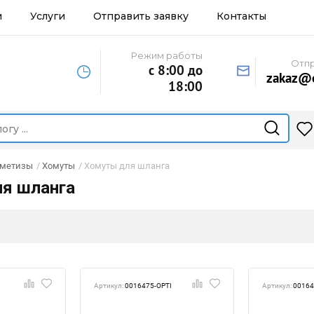
и
Услуги
Отправить заявку
Контакты
Режим работы
Отпр
с 8:00 до
zakaz@o
18:00
 метизы
/
Хомуты
/
Хомуты для шланга
я шланга
Артикул:
0016475-OPTI
Артикул:
00164