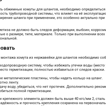
ть обжимные хомуты для шлангов, необходимо определиться 
ость трубопроводной системы, что влияет на её эксплуатац
ширение шланга при применении, это особенно актуально при
метиза не должно быть следов деформации, выбоин, коррозии
е о размере, типе, материале. Только при выполнении всех 
иональной.
зовать
 монтажа хомута из нержавейки для шлангов необходимо со
водопроводную систему, чтобы избежать утечки воды (место 
место герметизации, полностью избавиться от следов краски
ве металлические пластины, чтобы надеть кольцо на шланг.
отно ленту.
ачу воду, убедиться, что нет протечек. Дополнительно реко
обиться полной герметизации.
 крепежного элемента должен быть выше 40 кгс/мм 2, сталь 
надёжность и прочность крепления сохранена на первоначал