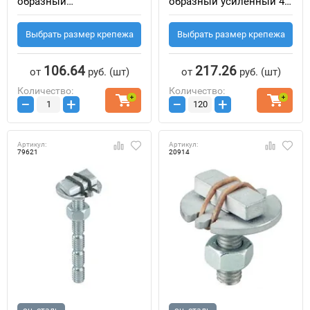
образный
образный усиленный 41
универсальный 28-40 6F
8F оцинкованная сталь
оцинкованная сталь 5.8
5.8
Выбрать размер крепежа
Выбрать размер крепежа
106.64
217.26
от
руб.
(шт)
от
руб.
(шт)
Количество:
Количество:
−
+
−
+
Артикул:
Артикул:
79621
20914
оц. сталь
оц. сталь