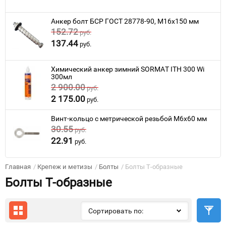
Анкер болт БСР ГОСТ 28778-90, M16x150 мм
152.72
руб.
137.44
руб.
Химический анкер зимний SORMAT ITH 300 Wi
300мл
2 900.00
руб.
2 175.00
руб.
Винт-кольцо с метрической резьбой M6x60 мм
30.55
руб.
22.91
руб.
Главная
/
Крепеж и метизы
/
Болты
/
Болты Т-образные
Болты Т-образные
Сортировать по: