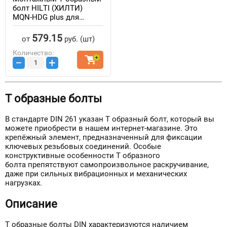
болт HILTI (ХИЛТИ)
MQN-HDG plus для
профилей
(горячеоцинкованная
579.15
от
руб.
(шт)
сталь)
Количество:
−
+
Т образные болты
В стандарте DIN 261 указан Т образный болт, который вы
можете приобрести в нашем интернет-магазине. Это
крепёжный элемент, предназначенный для фиксации
ключевых резьбовых соединений. Особые
конструктивные особенности Т образного
болта препятствуют самопроизвольное раскручивание,
даже при сильных вибрационных и механических
нагрузках.
Описание
Т образные болты DIN характеризуются наличием