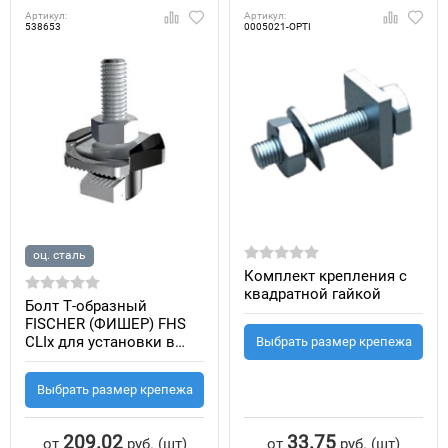
Артикул:
Артикул:
538653
0005021-OPTI
оц. сталь
Комплект крепления с
квадратной гайкой
Болт Т-образный
FISCHER (ФИШЕР) FHS
CLIx для установки в
Выбрать размер крепежа
профиль системы FLS
(оцинкованная сталь)
Выбрать размер крепежа
209.02
33.75
от
руб.
(шт)
от
руб.
(шт)