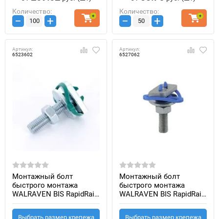
Количество:
Количество:
−
+
−
+
Артикул:
Артикул:
6523602
6527062
Монтажный болт
Монтажный болт
быстрого монтажа
быстрого монтажа
WALRAVEN BIS RapidRail
WALRAVEN BIS RapidRail
Hammerfix M6x20мм
Hammerfix нержавеющая
сталь M6x25мм
Выбрать размер крепежа
Выбрать размер крепежа