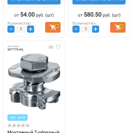
54.00
580.50
от
руб.
(шт)
от
руб.
(шт)
Количество:
Количество:
−
+
−
+
Артикул:
387779-HIL
гор. цинк
Монтажный Т-образный