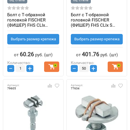
Болт с T-образной
Болт с T-образной
головкой FISCHER
головкой FISCHER
(ФИШЕР) FHS CLIx
(ФИШЕР) FHS CLIx S
(оцинкованная сталь)
(оцинкованная сталь)
Выбрать размер крепежа
Выбрать размер крепежа
60.26
401.76
от
руб.
(шт)
от
руб.
(шт)
Количество:
Количество:
−
+
−
+
Артикул:
Артикул:
79605
77634