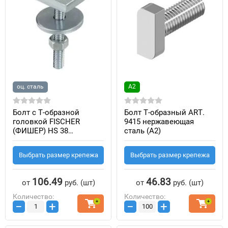
оц. сталь
А2
Болт с Т-образной
Болт Т-образный ART.
головкой FISCHER
9415 нержавеющая
(ФИШЕР) HS 38
сталь (A2)
(оцинкованная сталь)
Выбрать размер крепежа
Выбрать размер крепежа
106.49
46.83
от
руб.
(шт)
от
руб.
(шт)
Количество:
Количество:
−
+
−
+