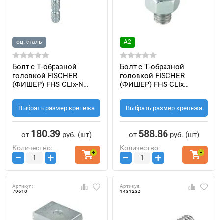
оц. сталь
А2
Болт с T-образной
Болт с Т-образной
головкой FISCHER
головкой FISCHER
(ФИШЕР) FHS CLIx-N
(ФИШЕР) FHS CLIx
(оцинкованная сталь)
(нержавеющая сталь
A2/AISI 304)
Выбрать размер крепежа
Выбрать размер крепежа
180.39
588.86
от
руб.
(шт)
от
руб.
(шт)
Количество:
Количество:
−
+
−
+
Артикул:
Артикул:
79610
1431232